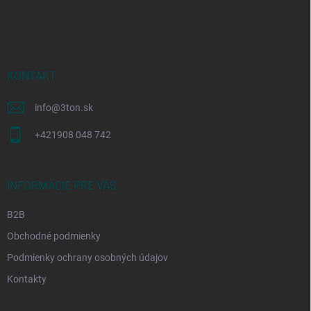
á
p
ä
t
i
KONTAKT
e
info
@
3ton.sk
+421908 048 742
INFORMÁCIE PRE VÁS
B2B
Obchodné podmienky
Podmienky ochrany osobných údajov
Kontakty