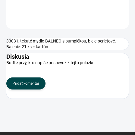
DETAILNÉ INFORMÁCIE
OPÝTAŤ SA
33031; tekuté mydlo BALNEO s pumpičkou, biele-perleťové.
Balenie: 21 ks = kartón
Diskusia
Buďte prvý, kto napíše príspevok k tejto položke.
Pridať komentár
Z