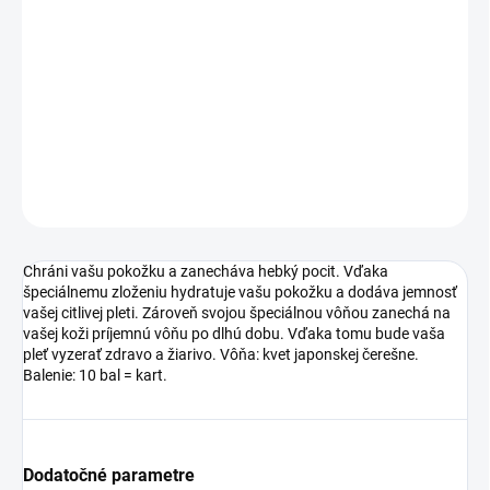
špeciálnemu zloženiu hydratuje vašu pokožku a dodáva jemnosť
vašej citlivej pleti. Zároveň svojou špeciálnou vôňou zanechá na
vašej koži príjemnú vôňu po dlhú dobu. Vďaka tomu bude vaša
pleť vyzerať zdravo a žiarivo. Vôňa: kvet japonskej čerešne.
Balenie: 10 bal = kart.
DETAILNÉ INFORMÁCIE
OPÝTAŤ SA
Chráni vašu pokožku a zanecháva hebký pocit. Vďaka
špeciálnemu zloženiu hydratuje vašu pokožku a dodáva jemnosť
vašej citlivej pleti. Zároveň svojou špeciálnou vôňou zanechá na
vašej koži príjemnú vôňu po dlhú dobu. Vďaka tomu bude vaša
pleť vyzerať zdravo a žiarivo. Vôňa: kvet japonskej čerešne.
Balenie: 10 bal = kart.
Dodatočné parametre