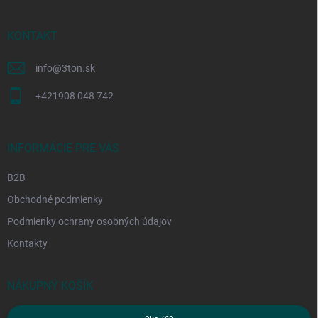
ä
t
i
KONTAKT
e
info
@
3ton.sk
+421908 048 742
INFORMÁCIE PRE VÁS
B2B
Obchodné podmienky
Podmienky ochrany osobných údajov
Kontakty
NÁKUPNÝ KOŠÍK