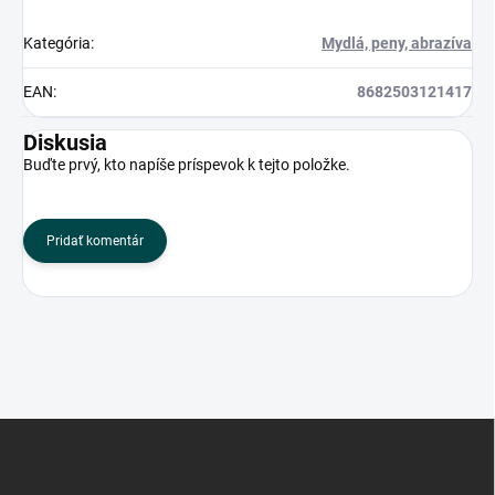
Kategória
:
Mydlá, peny, abrazíva
EAN
:
8682503121417
Diskusia
Buďte prvý, kto napíše príspevok k tejto položke.
Pridať komentár
Z
á
p