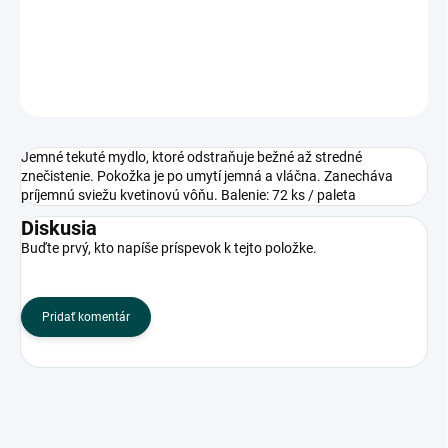
príjemnú sviežu kvetinovú vôňu. Balenie: 72 ks / paleta
DETAILNÉ INFORMÁCIE
OPÝTAŤ SA
Jemné tekuté mydlo, ktoré odstraňuje bežné až stredné
znečistenie. Pokožka je po umytí jemná a vláčna. Zanecháva
príjemnú sviežu kvetinovú vôňu. Balenie: 72 ks / paleta
Diskusia
Buďte prvý, kto napíše príspevok k tejto položke.
Pridať komentár