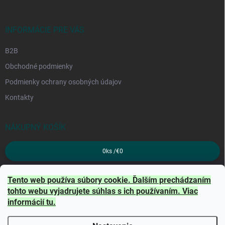
INFORMÁCIE PRE VÁS
B2B
Obchodné podmienky
Podmienky ochrany osobných údajov
Kontakty
NÁKUPNÝ KOŠÍK
0
ks /
€0
PRIJÍMAME ONLINE PLATBY
Tento web používa súbory cookie. Ďalším prechádzaním
tohto webu vyjadrujete súhlas s ich používaním. Viac
informácií
tu
.