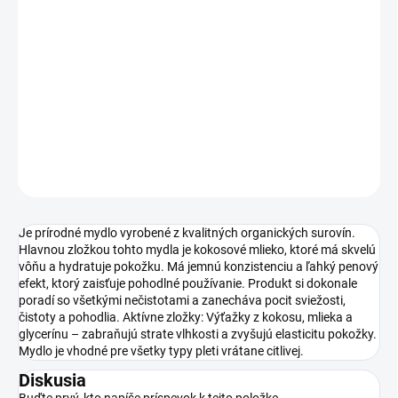
vôňu a hydratuje pokožku. Má jemnú konzistenciu a ľahký penový
efekt, ktorý zaisťuje pohodlné používanie. Produkt si dokonale
poradí so všetkými nečistotami a zanecháva pocit sviežosti,
čistoty a pohodlia. Aktívne zložky: Výťažky z kokosu, mlieka a
glycerínu – zabraňujú strate vlhkosti a zvyšujú elasticitu pokožky.
Mydlo je vhodné pre všetky typy pleti vrátane citlivej.
DETAILNÉ INFORMÁCIE
OPÝTAŤ SA
Je prírodné mydlo vyrobené z kvalitných organických surovín.
Hlavnou zložkou tohto mydla je kokosové mlieko, ktoré má skvelú
vôňu a hydratuje pokožku. Má jemnú konzistenciu a ľahký penový
efekt, ktorý zaisťuje pohodlné používanie. Produkt si dokonale
poradí so všetkými nečistotami a zanecháva pocit sviežosti,
čistoty a pohodlia. Aktívne zložky: Výťažky z kokosu, mlieka a
glycerínu – zabraňujú strate vlhkosti a zvyšujú elasticitu pokožky.
Mydlo je vhodné pre všetky typy pleti vrátane citlivej.
Diskusia
Buďte prvý, kto napíše príspevok k tejto položke.