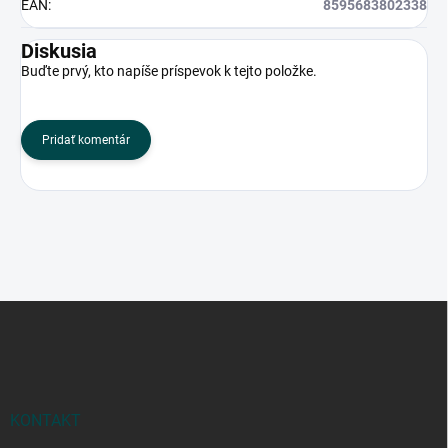
EAN
:
8595683802338
Diskusia
Buďte prvý, kto napíše príspevok k tejto položke.
Pridať komentár
Z
á
p
ä
t
i
KONTAKT
e