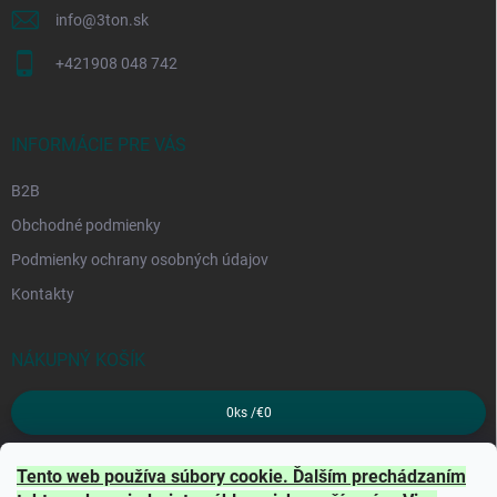
info
@
3ton.sk
+421908 048 742
INFORMÁCIE PRE VÁS
B2B
Obchodné podmienky
Podmienky ochrany osobných údajov
Kontakty
NÁKUPNÝ KOŠÍK
0
ks /
€0
PRIJÍMAME ONLINE PLATBY
Tento web používa súbory cookie. Ďalším prechádzaním