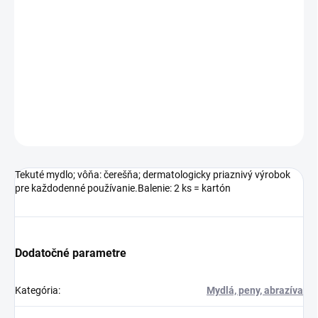
−
+
Pridať do košíka
Tekuté mydlo; vôňa: čerešňa; dermatologicky priaznivý výrobok
pre každodenné používanie.Balenie: 2 ks = kartón
DETAILNÉ INFORMÁCIE
OPÝTAŤ SA
Tekuté mydlo; vôňa: čerešňa; dermatologicky priaznivý výrobok
pre každodenné používanie.Balenie: 2 ks = kartón
Dodatočné parametre
Kategória
:
Mydlá, peny, abrazíva