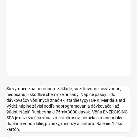
neobsahujú škodlivé chemické prísady. Náplne pasujú i do
dávkovačov vôní iných značiek, staršie typyTORK, Merida a atď.
Výdrž náplne závisí podľa naprogramovania dávkovača - až
90dní. Náplň Rubbermaid 75ml=3000 dávok. Vôňa ENERGISING
SPA je osviežujúca vôňa zmesi citrusov, pomela a mandarínky
doplnná vôňou lálie, pivoňky, mimózy a jantáru. Balenie: 12 ks =
kartón.
DETAILNÉ INFORMÁCIE
OPÝTAŤ SA
Sú vyrobené na prírodnom základe, sú zdravotne nezávadné,
neobsahujú škodlivé chemické prísady. Náplne pasujú i do
dávkovačov vôní iných značiek, staršie typyTORK, Merida a atď.
Výdrž náplne závisí podľa naprogramovania dávkovača - až
90dní. Náplň Rubbermaid 75ml=3000 dávok. Vôňa ENERGISING
SPA je osviežujúca vôňa zmesi citrusov, pomela a mandarínky
doplnná vôňou lálie, pivoňky, mimózy a jantáru. Balenie: 12 ks =
kartón.