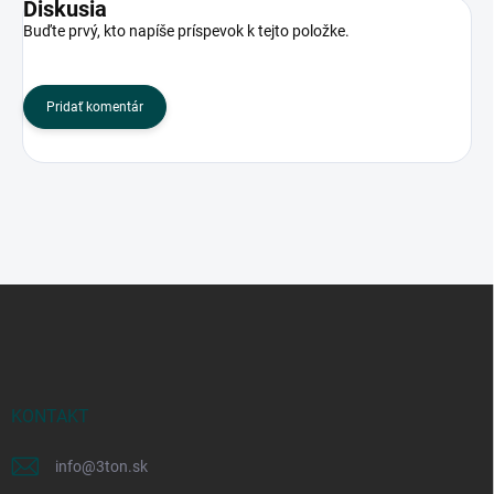
Diskusia
Buďte prvý, kto napíše príspevok k tejto položke.
Pridať komentár
Z
á
p
ä
t
i
KONTAKT
e
info
@
3ton.sk