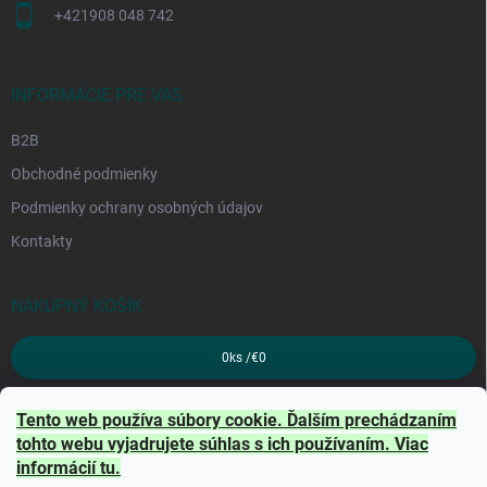
+421908 048 742
INFORMÁCIE PRE VÁS
B2B
Obchodné podmienky
Podmienky ochrany osobných údajov
Kontakty
NÁKUPNÝ KOŠÍK
0
ks /
€0
PRIJÍMAME ONLINE PLATBY
Tento web používa súbory cookie. Ďalším prechádzaním
tohto webu vyjadrujete súhlas s ich používaním. Viac
informácií
tu
.