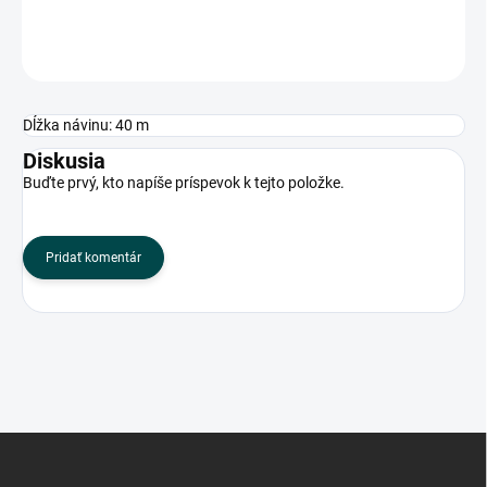
OPÝTAŤ SA
Dĺžka návinu: 40 m
Diskusia
Buďte prvý, kto napíše príspevok k tejto položke.
Pridať komentár
Z
á