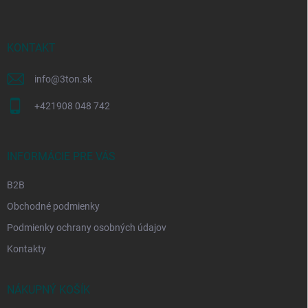
p
ä
t
i
KONTAKT
e
info
@
3ton.sk
+421908 048 742
INFORMÁCIE PRE VÁS
B2B
Obchodné podmienky
Podmienky ochrany osobných údajov
Kontakty
NÁKUPNÝ KOŠÍK