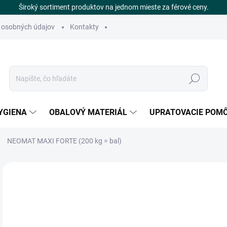
Široký sortiment produktov na jednom mieste za férové ceny.
 osobných údajov
Kontakty
Hľadať
YGIENA
OBALOVÝ MATERIÁL
UPRATOVACIE POM
NEOMAT MAXI FORTE (200 kg = bal)
Neohodnotené
Podrobnosti hodnotenia
ZNAČKA
€
DOS
Jedn