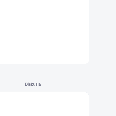
:
−
+
Pridať do košíka
lický prostriedok na automatové čistenie
ILNÉ INFORMÁCIE
OPÝTAŤ SA
Diskusia