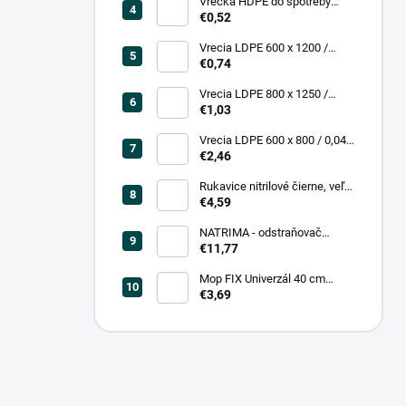
Vrecká HDPE do spotreby
300x400/0,007, číre, (50 ks =
€0,52
rol)
Vrecia LDPE 600 x 1200 /
0,200, transparent (25 ks)
€0,74
Vrecia LDPE 800 x 1250 /
0,20, čierna (25 ks = bal)
€1,03
Vrecia LDPE 600 x 800 / 0,04,
biele (25 ks = rol)
€2,46
Rukavice nitrilové čierne, veľ.
L (100 ks = box)
€4,59
NATRIMA - odstraňovač
starých náterov (0,75 L = bal)
€11,77
Mop FIX Univerzál 40 cm
bavlnený Fmix
€3,69