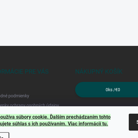
ORMÁCIE PRE VÁS
NÁKUPNÝ KOŠÍK
0
ks /
€0
dné podmienky
enky ochrany osobných údajov
kty
oužíva súbory cookie. Ďalším prechádzaním tohto
ujete súhlas s ich používaním. Viac informácií
tu
.