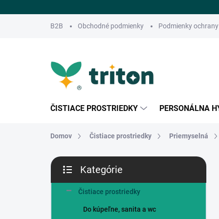
Prejsť
na
obsah
B2B
Obchodné podmienky
Podmienky ochrany
ČISTIACE PROSTRIEDKY
PERSONÁLNA H
Domov
Čistiace prostriedky
Priemyselná
B
Kategórie
o
Preskočiť
č
kategórie
n
Čistiace prostriedky
ý
Do kúpeľne, sanita a wc
p