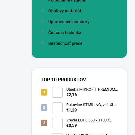
Personálna hygiena
Obalový materiál
Upratovacie pomôcky
Čistiaca technika
Bezpečnosť práce
TOP 10 PRODUKTOV
Utierka MIKROFIT PREMIUM
920 40x40 cm, 305 gr./m2
€2,16
Rukavice STARLING, veľ. XL
(12 pár = bal)
€1,29
Vrecia LDPE 550 x 1100 /
0,13,1A, číra
€0,59