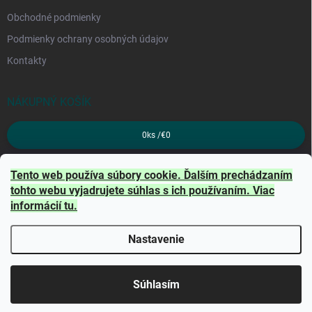
Obchodné podmienky
Podmienky ochrany osobných údajov
Kontakty
NÁKUPNÝ KOŠÍK
0
ks /
€0
PRIJÍMAME ONLINE PLATBY
Tento web používa súbory cookie. Ďalším prechádzaním
tohto webu vyjadrujete súhlas s ich používaním. Viac
informácií
tu
.
Nastavenie
Copyright 2026
TRITON
. Všetky práva vyhradené.
Súhlasím
Vytvoril Shoptet