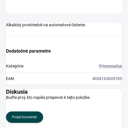
OPÝTAŤ SA
Alkalický prostriedok na automatové čistenie.
Dodatočné parametre
Kategória
:
Priemyselná
EAN
:
4028163020785
Diskusia
Buďte prvý, kto napíše príspevok k tejto položke.
Pridať komentár