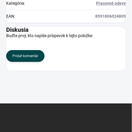
Kategória
:
Pracovné odevy
EAN
:
8591806024809
Diskusia
Buďte prvý, kto napíše príspevok k tejto položke.
Pridať komentár
Z
á
p
ä