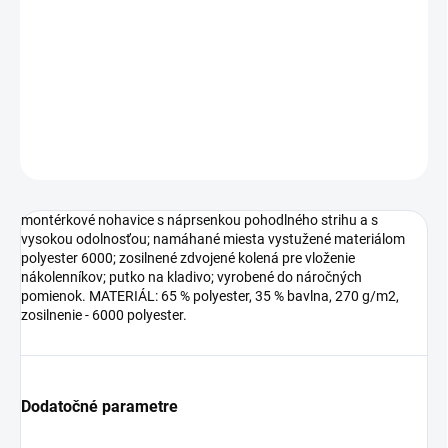
polyester 6000; zosilnené zdvojené kolená pre vloženie
nákolenníkov; putko na kladivo; vyrobené do náročných
pomienok. MATERIÁL: 65 % polyester, 35 % bavlna, 270 g/m2,
zosilnenie - 6000 polyester.
DETAILNÉ INFORMÁCIE
OPÝTAŤ SA
montérkové nohavice s náprsenkou pohodlného strihu a s
vysokou odolnosťou; namáhané miesta vystužené materiálom
polyester 6000; zosilnené zdvojené kolená pre vloženie
nákolenníkov; putko na kladivo; vyrobené do náročných
pomienok. MATERIÁL: 65 % polyester, 35 % bavlna, 270 g/m2,
zosilnenie - 6000 polyester.
Dodatočné parametre