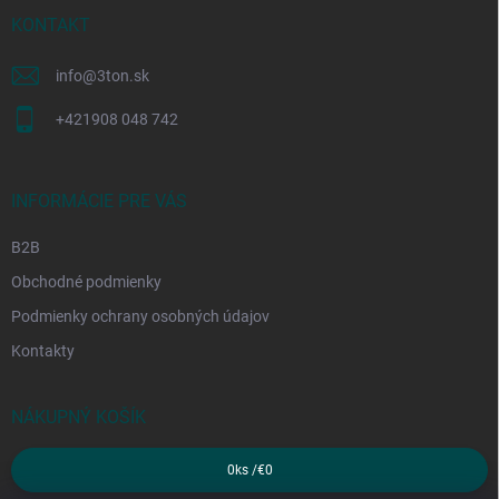
t
i
KONTAKT
e
info
@
3ton.sk
+421908 048 742
INFORMÁCIE PRE VÁS
B2B
Obchodné podmienky
Podmienky ochrany osobných údajov
Kontakty
NÁKUPNÝ KOŠÍK
0
ks /
€0