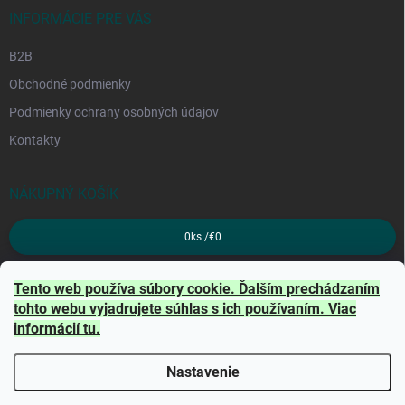
INFORMÁCIE PRE VÁS
B2B
Obchodné podmienky
Podmienky ochrany osobných údajov
Kontakty
NÁKUPNÝ KOŠÍK
0
ks /
€0
PRIJÍMAME ONLINE PLATBY
Tento web používa súbory cookie. Ďalším prechádzaním
tohto webu vyjadrujete súhlas s ich používaním. Viac
informácií
tu
.
Nastavenie