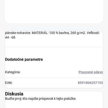
DETAILNÉ INFORMÁCIE
OPÝTAŤ SA
pánske nohavice. MATERIÁL: 100 % bavlna, 260 g/m2. Veľkosti:
44 - 68.
Dodatočné parametre
Kategória
:
Pracovné odevy
EAN
:
8591806257153
Diskusia
Buďte prvý, kto napíše príspevok k tejto položke.