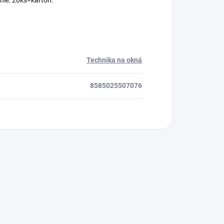
nie: 20ks=karton.
Technika na okná
8585025507076