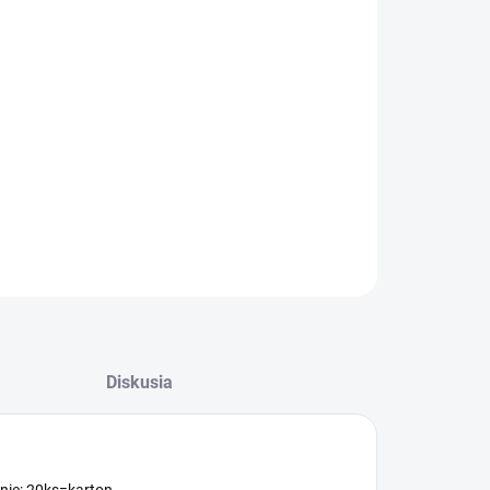
:
−
+
Pridať do košíka
radnné obojstranné nože pre bezpečnostnú
bku. Balenie: 20ks=karton.
ILNÉ INFORMÁCIE
OPÝTAŤ SA
Diskusia