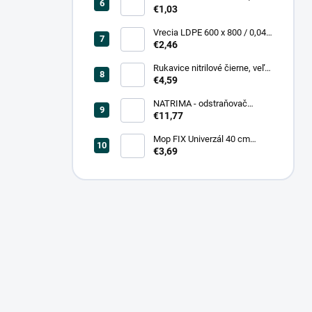
0,20, čierna (25 ks = bal)
€1,03
Vrecia LDPE 600 x 800 / 0,04,
biele (25 ks = rol)
€2,46
Rukavice nitrilové čierne, veľ.
L (100 ks = box)
€4,59
NATRIMA - odstraňovač
starých náterov (0,75 L = bal)
€11,77
Mop FIX Univerzál 40 cm
bavlnený Fmix
€3,69