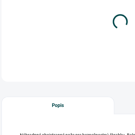
cena
Náh
škra
DETA
Popis