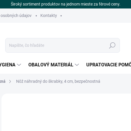
Široký sortiment produktov na jednom mieste za férové ceny.
 osobných údajov
Kontakty
Hľadať
YGIENA
OBALOVÝ MATERIÁL
UPRATOVACIE POM
kná
Nôž náhradný do škrabky, 4 cm, bezpečnostná
Neohodnotené
Podrobnosti hodnotenia
ZNAČKA
€
SK
Jedn