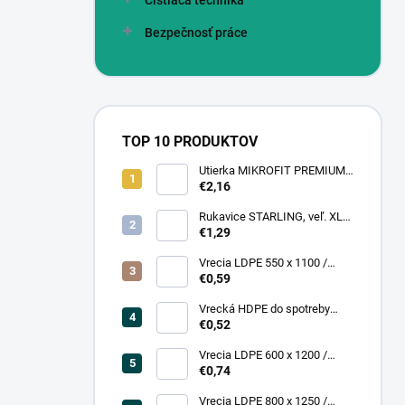
Čistiaca technika
Bezpečnosť práce
TOP 10 PRODUKTOV
Utierka MIKROFIT PREMIUM
920 40x40 cm, 305 gr./m2
€2,16
Rukavice STARLING, veľ. XL
(12 pár = bal)
€1,29
Vrecia LDPE 550 x 1100 /
0,13,1A, číra
€0,59
Vrecká HDPE do spotreby
300x400/0,007, číre, (50 ks =
€0,52
rol)
Vrecia LDPE 600 x 1200 /
0,200, transparent (25 ks)
€0,74
Vrecia LDPE 800 x 1250 /