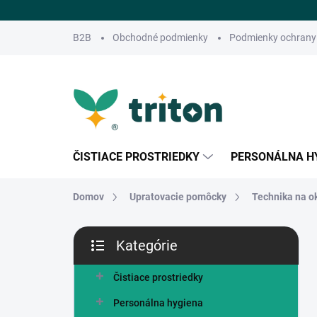
Prejsť
na
obsah
B2B
Obchodné podmienky
Podmienky ochrany
ČISTIACE PROSTRIEDKY
PERSONÁLNA H
Domov
Upratovacie pomôcky
Technika na o
B
Kategórie
o
Preskočiť
č
kategórie
n
Čistiace prostriedky
ý
Personálna hygiena
p