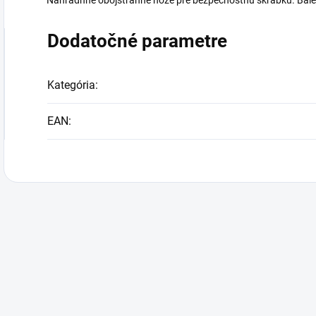
Náhradnné obojstranné nože pre bezpečnostnú škrabku. Bale
Dodatočné parametre
Kategória
:
EAN
: