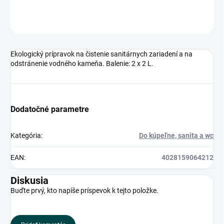
OPÝTAŤ SA
Ekologický prípravok na čistenie sanitárnych zariadení a na
odstránenie vodného kameňa. Balenie: 2 x 2 L.
Dodatočné parametre
Kategória
:
Do kúpeľne, sanita a wc
EAN
:
4028159064212
Diskusia
Buďte prvý, kto napíše príspevok k tejto položke.