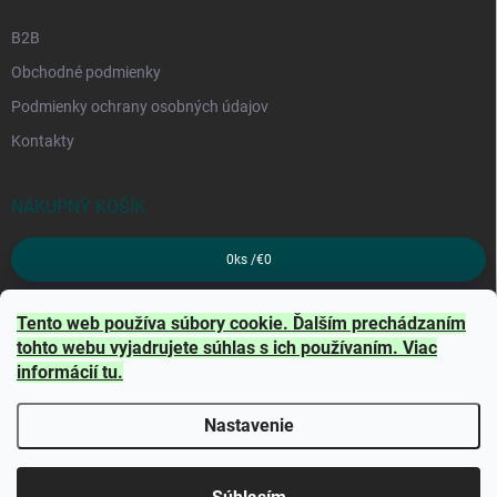
B2B
Obchodné podmienky
Podmienky ochrany osobných údajov
Kontakty
NÁKUPNÝ KOŠÍK
0
ks /
€0
PRIJÍMAME ONLINE PLATBY
Tento web používa súbory cookie. Ďalším prechádzaním
tohto webu vyjadrujete súhlas s ich používaním. Viac
informácií
tu
.
Nastavenie
Copyright 2026
TRITON
. Všetky práva vyhradené.