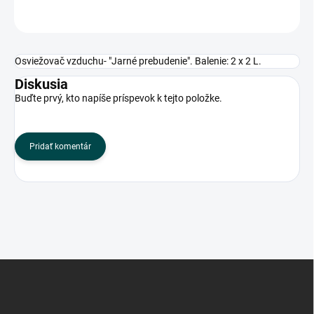
OPÝTAŤ SA
Osviežovač vzduchu- "Jarné prebudenie". Balenie: 2 x 2 L.
Diskusia
Buďte prvý, kto napíše príspevok k tejto položke.
Pridať komentár
Z
á
p
ä