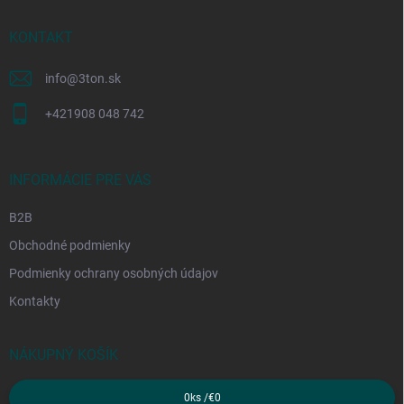
t
i
KONTAKT
e
info
@
3ton.sk
+421908 048 742
INFORMÁCIE PRE VÁS
B2B
Obchodné podmienky
Podmienky ochrany osobných údajov
Kontakty
NÁKUPNÝ KOŠÍK
0
ks /
€0