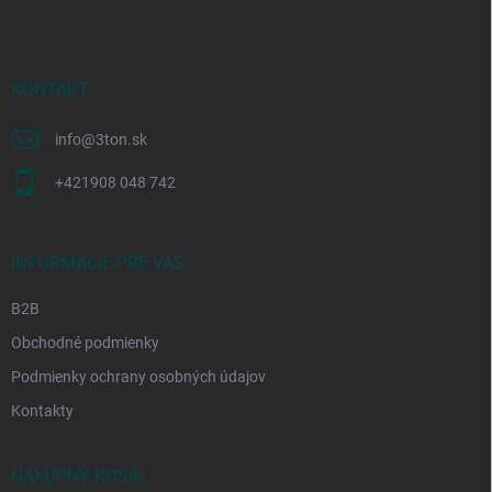
p
ä
t
i
KONTAKT
e
info
@
3ton.sk
+421908 048 742
INFORMÁCIE PRE VÁS
B2B
Obchodné podmienky
Podmienky ochrany osobných údajov
Kontakty
NÁKUPNÝ KOŠÍK