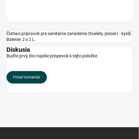
OPÝTAŤ SA
Čistiaci prípravok pre sanitárne zariadenia (toalety, pisoár) - kyslý.
Balenie: 2 x 2 L.
Diskusia
Buďte prvý, kto napíše príspevok k tejto položke.
Pridať komentár
Z
á