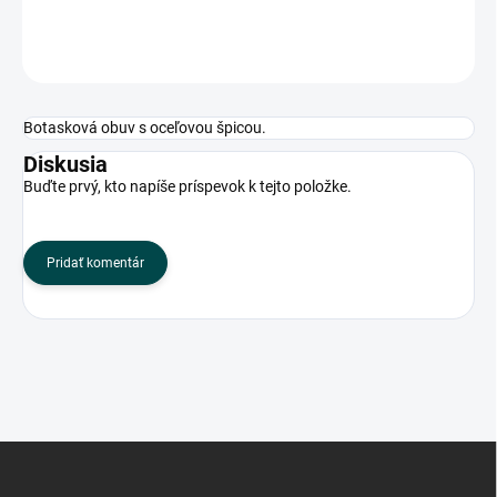
OPÝTAŤ SA
Botasková obuv s oceľovou špicou.
Diskusia
Buďte prvý, kto napíše príspevok k tejto položke.
Pridať komentár
Z
á