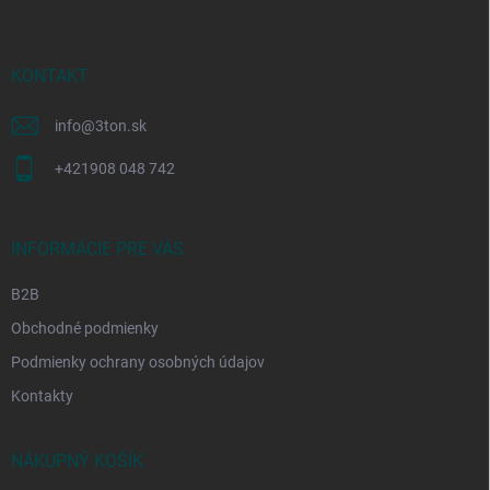
p
ä
t
i
KONTAKT
e
info
@
3ton.sk
+421908 048 742
INFORMÁCIE PRE VÁS
B2B
Obchodné podmienky
Podmienky ochrany osobných údajov
Kontakty
NÁKUPNÝ KOŠÍK