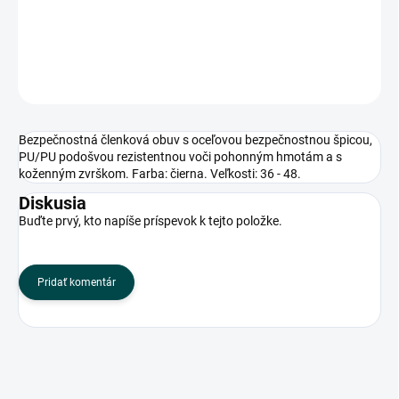
koženným zvrškom. Farba: čierna. Veľkosti: 36 - 48.
DETAILNÉ INFORMÁCIE
OPÝTAŤ SA
Bezpečnostná členková obuv s oceľovou bezpečnostnou špicou,
PU/PU podošvou rezistentnou voči pohonným hmotám a s
koženným zvrškom. Farba: čierna. Veľkosti: 36 - 48.
Diskusia
Buďte prvý, kto napíše príspevok k tejto položke.
Pridať komentár