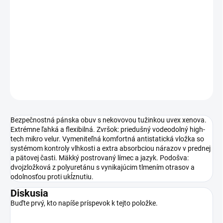
tech mikro velur. Vymeniteľná komfortná antistatická vložka so
systémom kontroly vlhkosti a extra absorbciou nárazov v prednej
a pätovej časti. Mäkký postrovaný límec a jazyk. Podošva:
dvojzložková z polyuretánu s vynikajúcim tlmením otrasov a
odolnosťou proti ukĺznutiu.
DETAILNÉ INFORMÁCIE
OPÝTAŤ SA
Bezpečnostná pánska obuv s nekovovou tužinkou uvex xenova.
Extrémne ľahká a flexibilná. Zvršok: priedušný vodeodolný high-
tech mikro velur. Vymeniteľná komfortná antistatická vložka so
systémom kontroly vlhkosti a extra absorbciou nárazov v prednej
a pätovej časti. Mäkký postrovaný límec a jazyk. Podošva:
dvojzložková z polyuretánu s vynikajúcim tlmením otrasov a
odolnosťou proti ukĺznutiu.
Diskusia
Buďte prvý, kto napíše príspevok k tejto položke.