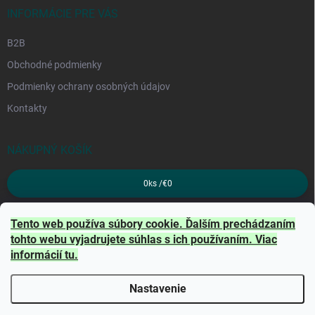
INFORMÁCIE PRE VÁS
B2B
Obchodné podmienky
Podmienky ochrany osobných údajov
Kontakty
NÁKUPNÝ KOŠÍK
0
ks /
€0
PRIJÍMAME ONLINE PLATBY
Tento web používa súbory cookie. Ďalším prechádzaním
tohto webu vyjadrujete súhlas s ich používaním. Viac
informácií
tu
.
Nastavenie