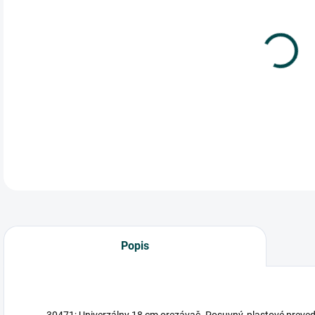
cena
304
prev
DETA
Popis