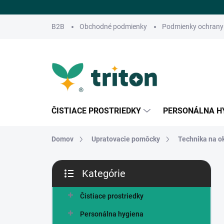
Prejsť
na
obsah
B2B
Obchodné podmienky
Podmienky ochrany
ČISTIACE PROSTRIEDKY
PERSONÁLNA H
Domov
Upratovacie pomôcky
Technika na o
B
Kategórie
o
Preskočiť
č
kategórie
n
Čistiace prostriedky
ý
Personálna hygiena
p