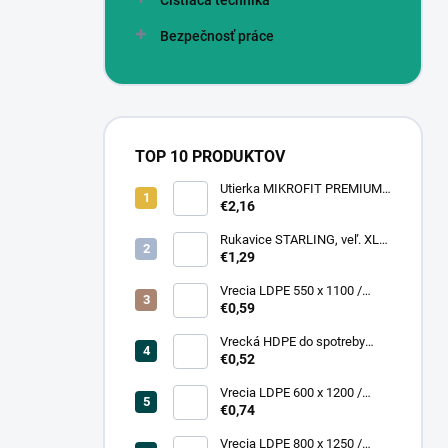
Čistiaca technika
Bezpečnosť práce
TOP 10 PRODUKTOV
Utierka MIKROFIT PREMIUM
920 40x40 cm, 305 gr./m2
€2,16
Rukavice STARLING, veľ. XL
(12 pár = bal)
€1,29
Vrecia LDPE 550 x 1100 /
0,13,1A, číra
€0,59
Vrecká HDPE do spotreby
300x400/0,007, číre, (50 ks =
€0,52
rol)
Vrecia LDPE 600 x 1200 /
0,200, transparent (25 ks)
€0,74
Vrecia LDPE 800 x 1250 /