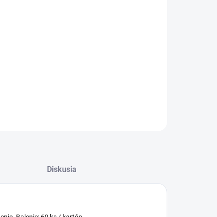
:
−
+
Pridať do košíka
71; Univerzálny 18 cm orezávač. Posuvný, plastové
edenie. Balenie: 60 ks / kartón.
ILNÉ INFORMÁCIE
OPÝTAŤ SA
Diskusia