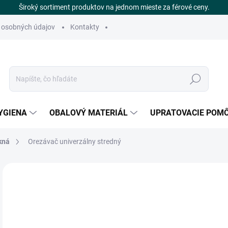
Široký sortiment produktov na jednom mieste za férové ceny.
 osobných údajov
Kontakty
Hľadať
YGIENA
OBALOVÝ MATERIÁL
UPRATOVACIE POM
kná
Orezávač univerzálny stredný
Neohodnotené
Podrobnosti hodnotenia
ZNAČKA
€
SK
Jedn