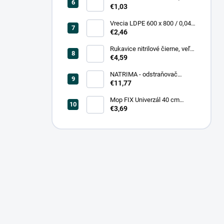
0,20, čierna (25 ks = bal)
€1,03
Vrecia LDPE 600 x 800 / 0,04,
biele (25 ks = rol)
€2,46
Rukavice nitrilové čierne, veľ.
L (100 ks = box)
€4,59
NATRIMA - odstraňovač
starých náterov (0,75 L = bal)
€11,77
Mop FIX Univerzál 40 cm
bavlnený Fmix
€3,69