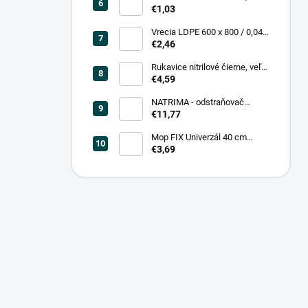
0,20, čierna (25 ks = bal)
€1,03
Vrecia LDPE 600 x 800 / 0,04,
biele (25 ks = rol)
€2,46
Rukavice nitrilové čierne, veľ.
L (100 ks = box)
€4,59
NATRIMA - odstraňovač
starých náterov (0,75 L = bal)
€11,77
Mop FIX Univerzál 40 cm
bavlnený Fmix
€3,69