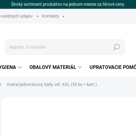
Široký sortiment produktov na jednom mieste za férové ceny.
 osobných údajov
Kontakty
Hľadať
YGIENA
OBALOVÝ MATERIÁL
UPRATOVACIE POM
Overal jednorázový, biely, veľ. XXL (50 ks = kart.)
Neohodnotené
Podrobnosti hodnotenia
ZNAČKA
€
SK
Jedn