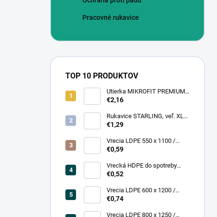
Ochrana proti pádu
Pracovné rukavice
TOP 10 PRODUKTOV
Utierka MIKROFIT PREMIUM
920 40x40 cm, 305 gr./m2
€2,16
Rukavice STARLING, veľ. XL
(12 pár = bal)
€1,29
Vrecia LDPE 550 x 1100 /
0,13,1A, číra
€0,59
Vrecká HDPE do spotreby
300x400/0,007, číre, (50 ks =
€0,52
rol)
Vrecia LDPE 600 x 1200 /
0,200, transparent (25 ks)
€0,74
Vrecia LDPE 800 x 1250 /