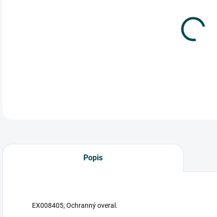
cena
EX0
DETA
Popis
EX008405; Ochranný overal.