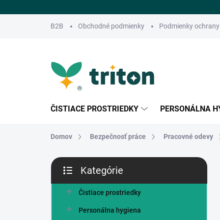
Prejsť
na
obsah
B2B
Obchodné podmienky
Podmienky ochrany
ČISTIACE PROSTRIEDKY
PERSONÁLNA H
Domov
Bezpečnosť práce
Pracovné odevy
B
Kategórie
o
Preskočiť
č
kategórie
n
Čistiace prostriedky
ý
Personálna hygiena
p