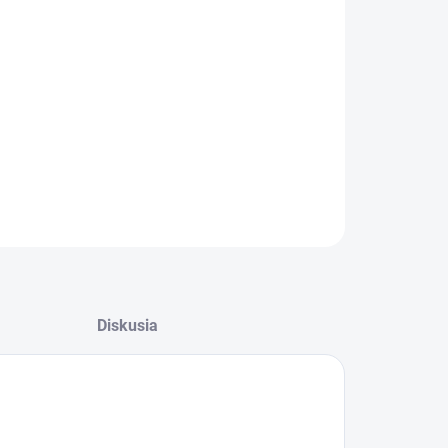
:
−
+
Pridať do košíka
08405; Ochranný overal.
ILNÉ INFORMÁCIE
OPÝTAŤ SA
Diskusia