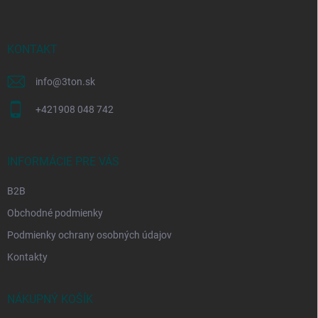
p
ä
t
i
KONTAKT
e
info
@
3ton.sk
+421908 048 742
INFORMÁCIE PRE VÁS
B2B
Obchodné podmienky
Podmienky ochrany osobných údajov
Kontakty
NÁKUPNÝ KOŠÍK