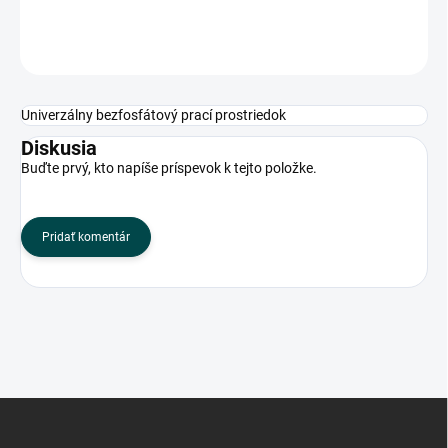
OPÝTAŤ SA
Univerzálny bezfosfátový prací prostriedok
Diskusia
Buďte prvý, kto napíše príspevok k tejto položke.
Pridať komentár
Z
á