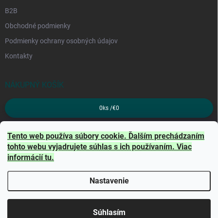
B2B
Obchodné podmienky
Podmienky ochrany osobných údajov
Kontakty
NÁKUPNÝ KOŠÍK
0
ks /
€0
PRIJÍMAME ONLINE PLATBY
Tento web používa súbory cookie. Ďalším prechádzaním
tohto webu vyjadrujete súhlas s ich používaním. Viac
informácií
tu
.
Nastavenie
Copyright 2026
TRITON
. Všetky práva vyhradené.
Súhlasím