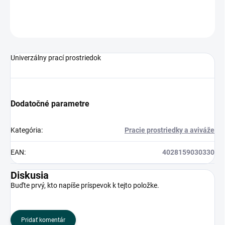
OPÝTAŤ SA
Univerzálny prací prostriedok
Dodatočné parametre
Kategória
:
Pracie prostriedky a aviváže
EAN
:
4028159030330
Diskusia
Buďte prvý, kto napíše príspevok k tejto položke.
Pridať komentár