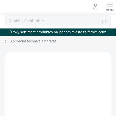
Prejsť
na
obsah
Hľadať
Široký sortiment produktov na jednom mieste za férové ceny.
Aplikačná technika a náradie
Neohodnotené
Podrobnosti hodnotenia
ZNAČKA:
ECOLAB