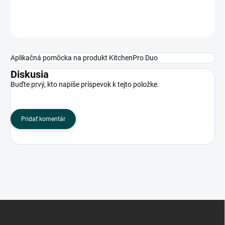
OPÝTAŤ SA
Aplikačná pomôcka na produkt KitchenPro Duo
Diskusia
Buďte prvý, kto napíše príspevok k tejto položke.
Pridať komentár
Z
á