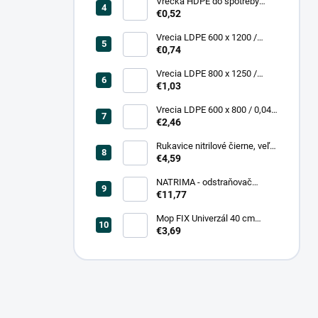
Vrecká HDPE do spotreby
300x400/0,007, číre, (50 ks =
€0,52
rol)
Vrecia LDPE 600 x 1200 /
0,200, transparent (25 ks)
€0,74
Vrecia LDPE 800 x 1250 /
0,20, čierna (25 ks = bal)
€1,03
Vrecia LDPE 600 x 800 / 0,04,
biele (25 ks = rol)
€2,46
Rukavice nitrilové čierne, veľ.
L (100 ks = box)
€4,59
NATRIMA - odstraňovač
starých náterov (0,75 L = bal)
€11,77
Mop FIX Univerzál 40 cm
bavlnený Fmix
€3,69