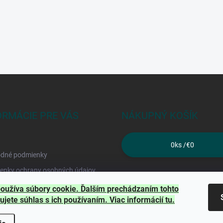
ORMÁCIE PRE VÁS
NÁKUPNÝ KOŠÍK
0
ks /
€0
dné podmienky
enky ochrany osobných údajov
kty
oužíva súbory cookie. Ďalším prechádzaním tohto
ujete súhlas s ich používaním. Viac informácií
tu
.