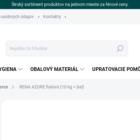
Široký sortiment produktov na jednom mieste za férové ceny.
 osobných údajov
Kontakty
Hľadať
YGIENA
OBALOVÝ MATERIÁL
UPRATOVACIE POM
erce
RENA AZURE fialová (10 kg = bal)
1 hodnotenie
Podrobnosti hodnotenia
ZNAČKA:
A
€
Jedn
€34,