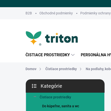
Prejsť
na
obsah
B2B
Obchodné podmienky
Podmienky ochrany
ČISTIACE PROSTRIEDKY
PERSONÁLNA H
Domov
Čistiace prostriedky
Na podlahy, kob
B
Kategórie
o
Preskočiť
č
kategórie
n
Čistiace prostriedky
ý
Do kúpeľne, sanita a wc
p