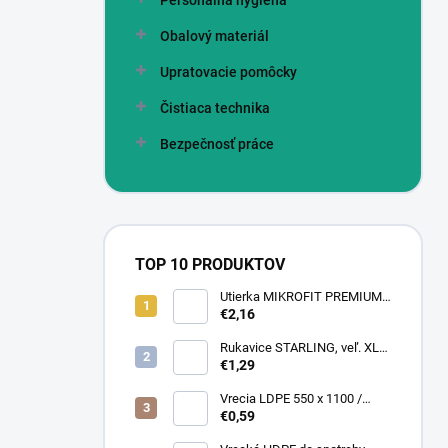
Personálna hygiena
Obalový materiál
Upratovacie pomôcky
Čistiaca technika
Bezpečnosť práce
TOP 10 PRODUKTOV
Utierka MIKROFIT PREMIUM
920 40x40 cm, 305 gr./m2
€2,16
Rukavice STARLING, veľ. XL
(12 pár = bal)
€1,29
Vrecia LDPE 550 x 1100 /
0,13,1A, číra
€0,59