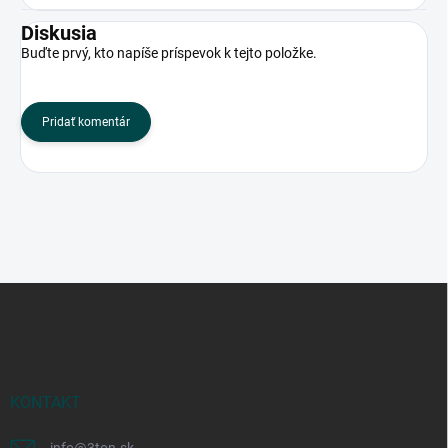
Diskusia
Buďte prvý, kto napíše príspevok k tejto položke.
Pridať komentár
Z
á
p
ä
t
i
KONTAKT
e
info
@
3ton.sk