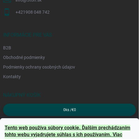
+421908 048 742
INFORMÁCIE PRE VÁS
B2B
Obchodné podmienky
Podmienky ochrany osobných údajov
Kontakty
NÁKUPNÝ KOŠÍK
0
ks /
€0
PRIJÍMAME ONLINE PLATBY
Tento web používa súbory cookie. Ďalším prechádzaním
tohto webu vyjadrujete súhlas s ich používaním. Viac