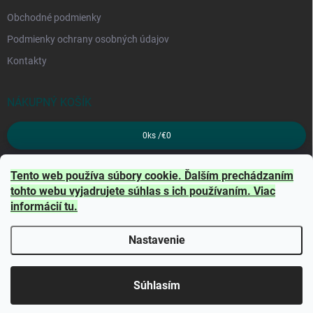
Obchodné podmienky
Podmienky ochrany osobných údajov
Kontakty
NÁKUPNÝ KOŠÍK
0
ks /
€0
PRIJÍMAME ONLINE PLATBY
Tento web používa súbory cookie. Ďalším prechádzaním
tohto webu vyjadrujete súhlas s ich používaním. Viac
informácií
tu
.
Nastavenie
Copyright 2026
TRITON
. Všetky práva vyhradené.
Súhlasím
Vytvoril Shoptet