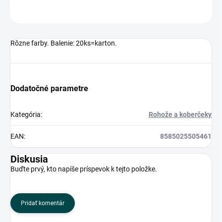
OPÝTAŤ SA
Rôzne farby. Balenie: 20ks=karton.
Dodatočné parametre
Kategória
:
Rohože a koberčeky
EAN
:
8585025505461
Diskusia
Buďte prvý, kto napíše príspevok k tejto položke.
Pridať komentár