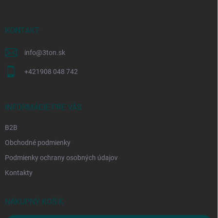
ä
t
i
KONTAKT
e
info
@
3ton.sk
+421908 048 742
INFORMÁCIE PRE VÁS
B2B
Obchodné podmienky
Podmienky ochrany osobných údajov
Kontakty
NÁKUPNÝ KOŠÍK