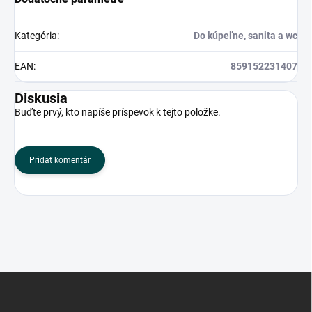
Kategória
:
Do kúpeľne, sanita a wc
EAN
:
859152231407
Diskusia
Buďte prvý, kto napíše príspevok k tejto položke.
Pridať komentár
Z
á
p