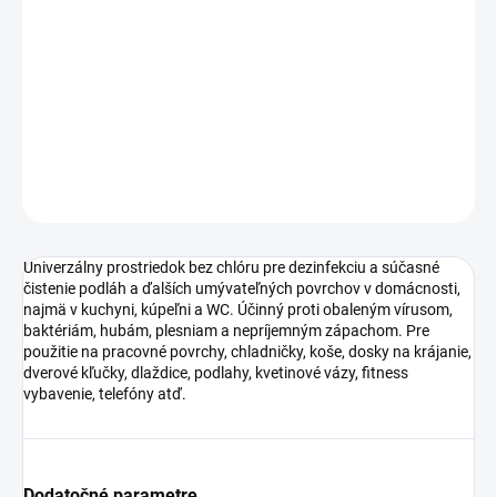
najmä v kuchyni, kúpeľni a WC. Účinný proti obaleným vírusom,
baktériám, hubám, plesniam a nepríjemným zápachom. Pre
použitie na pracovné povrchy, chladničky, koše, dosky na krájanie,
dverové kľučky, dlaždice, podlahy, kvetinové vázy, fitness
vybavenie, telefóny atď.
DETAILNÉ INFORMÁCIE
OPÝTAŤ SA
Univerzálny prostriedok bez chlóru pre dezinfekciu a súčasné
čistenie podláh a ďalších umývateľných povrchov v domácnosti,
najmä v kuchyni, kúpeľni a WC. Účinný proti obaleným vírusom,
baktériám, hubám, plesniam a nepríjemným zápachom. Pre
použitie na pracovné povrchy, chladničky, koše, dosky na krájanie,
dverové kľučky, dlaždice, podlahy, kvetinové vázy, fitness
vybavenie, telefóny atď.
Dodatočné parametre