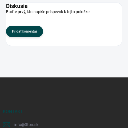
Diskusia
Buďte prvý, kto napíše príspevok k tejto položke.
Pridať komentár
Z
á
p
ä
t
i
KONTAKT
e
info
@
3ton.sk