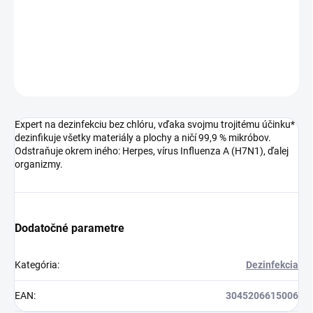
Odstraňuje okrem iného: Herpes, vírus Influenza A (H7N1), ďalej
organizmy.
DETAILNÉ INFORMÁCIE
OPÝTAŤ SA
Expert na dezinfekciu bez chlóru, vďaka svojmu trojitému účinku*
dezinfikuje všetky materiály a plochy a ničí 99,9 % mikróbov.
Odstraňuje okrem iného: Herpes, vírus Influenza A (H7N1), ďalej
organizmy.
Dodatočné parametre
Kategória
:
Dezinfekcia
EAN
:
3045206615006