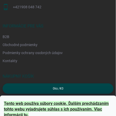
+421908 048 742
INFORMÁCIE PRE VÁS
B2B
Obchodné podmienky
Podmienky ochrany osobných údajov
Kontakty
NÁKUPNÝ KOŠÍK
0
ks /
€0
PRIJÍMAME ONLINE PLATBY
Tento web používa súbory cookie. Ďalším prechádzaním
tohto webu vyjadrujete súhlas s ich používaním. Viac
informácií
tu
.