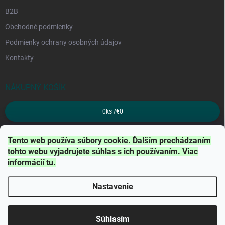
B2B
Obchodné podmienky
Podmienky ochrany osobných údajov
Kontakty
NÁKUPNÝ KOŠÍK
0
ks /
€0
PRIJÍMAME ONLINE PLATBY
Tento web používa súbory cookie. Ďalším prechádzaním
tohto webu vyjadrujete súhlas s ich používaním. Viac
informácií
tu
.
Nastavenie
Copyright 2026
TRITON
. Všetky práva vyhradené.
Súhlasím