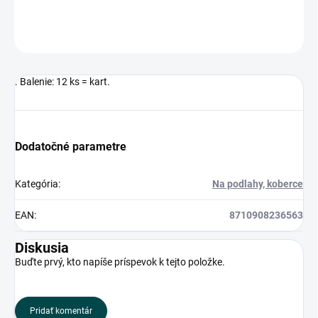
OPÝTAŤ SA
. Balenie: 12 ks = kart.
Dodatočné parametre
Kategória
:
Na podlahy, koberce
EAN
:
8710908236563
Diskusia
Buďte prvý, kto napíše príspevok k tejto položke.
Pridať komentár