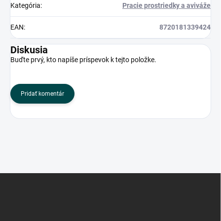
Kategória
:
Pracie prostriedky a aviváže
EAN
:
8720181339424
Diskusia
Buďte prvý, kto napíše príspevok k tejto položke.
Pridať komentár
Z
á
p
ä