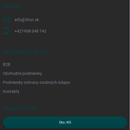
t
i
KONTAKT
e
info
@
3ton.sk
+421908 048 742
INFORMÁCIE PRE VÁS
B2B
Obchodné podmienky
Podmienky ochrany osobných údajov
Kontakty
NÁKUPNÝ KOŠÍK
0
ks /
€0