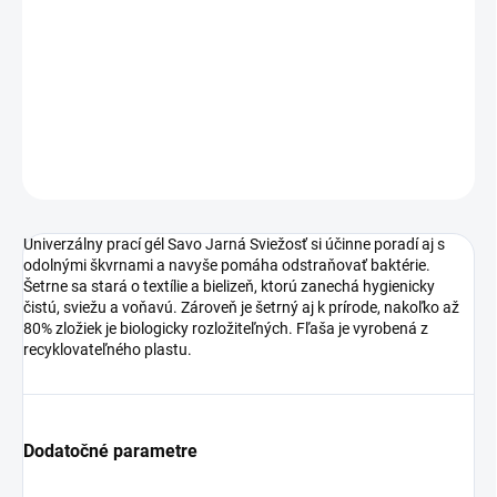
Šetrne sa stará o textílie a bielizeň, ktorú zanechá hygienicky čistú,
sviežu a voňavú. Zároveň je šetrný aj k prírode, nakoľko až 80%
zložiek je biologicky rozložiteľných. Fľaša je vyrobená z
recyklovateľného plastu.
DETAILNÉ INFORMÁCIE
OPÝTAŤ SA
Univerzálny prací gél Savo Jarná Sviežosť si účinne poradí aj s
odolnými škvrnami a navyše pomáha odstraňovať baktérie.
Šetrne sa stará o textílie a bielizeň, ktorú zanechá hygienicky
čistú, sviežu a voňavú. Zároveň je šetrný aj k prírode, nakoľko až
80% zložiek je biologicky rozložiteľných. Fľaša je vyrobená z
recyklovateľného plastu.
Dodatočné parametre