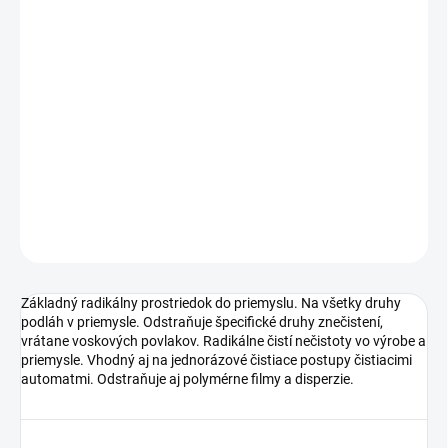
−
+
Pridať do košíka
Základný radikálny prostriedok do priemyslu. Na všetky druhy
podláh v priemysle. Odstraňuje špecifické druhy znečistení,
vrátane voskových povlakov. Radikálne čistí nečistoty vo výrobe a
priemysle. Vhodný aj na jednorázové čistiace postupy čistiacimi
automatmi. Odstraňuje aj polymérne filmy a disperzie.
DETAILNÉ INFORMÁCIE
OPÝTAŤ SA
Základný radikálny prostriedok do priemyslu. Na všetky druhy
podláh v priemysle. Odstraňuje špecifické druhy znečistení,
vrátane voskových povlakov. Radikálne čistí nečistoty vo výrobe a
priemysle. Vhodný aj na jednorázové čistiace postupy čistiacimi
automatmi. Odstraňuje aj polymérne filmy a disperzie.