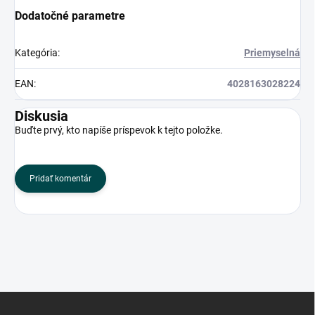
Dodatočné parametre
Kategória
:
Priemyselná
EAN
:
4028163028224
Diskusia
Buďte prvý, kto napíše príspevok k tejto položke.
Pridať komentár
Z
á