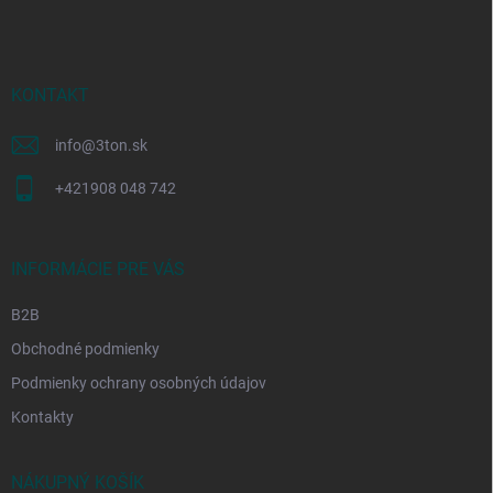
p
ä
t
i
KONTAKT
e
info
@
3ton.sk
+421908 048 742
INFORMÁCIE PRE VÁS
B2B
Obchodné podmienky
Podmienky ochrany osobných údajov
Kontakty
NÁKUPNÝ KOŠÍK