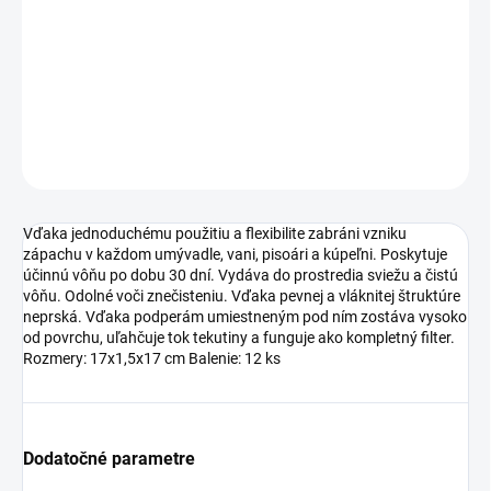
neprská. Vďaka podperám umiestneným pod ním zostáva vysoko
od povrchu, uľahčuje tok tekutiny a funguje ako kompletný filter.
Rozmery: 17x1,5x17 cm Balenie: 12 ks
DETAILNÉ INFORMÁCIE
OPÝTAŤ SA
Vďaka jednoduchému použitiu a flexibilite zabráni vzniku
zápachu v každom umývadle, vani, pisoári a kúpeľni. Poskytuje
účinnú vôňu po dobu 30 dní. Vydáva do prostredia sviežu a čistú
vôňu. Odolné voči znečisteniu. Vďaka pevnej a vláknitej štruktúre
neprská. Vďaka podperám umiestneným pod ním zostáva vysoko
od povrchu, uľahčuje tok tekutiny a funguje ako kompletný filter.
Rozmery: 17x1,5x17 cm Balenie: 12 ks
Dodatočné parametre