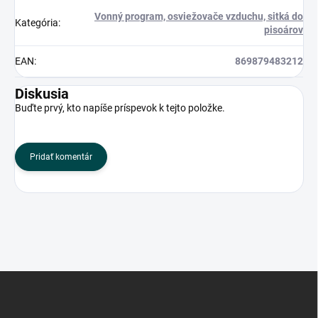
Vonný program, osviežovače vzduchu, sitká do
Kategória
:
pisoárov
EAN
:
869879483212
Diskusia
Buďte prvý, kto napíše príspevok k tejto položke.
Pridať komentár
Z
á
p