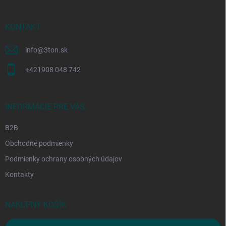
ä
t
i
KONTAKT
e
info
@
3ton.sk
+421908 048 742
INFORMÁCIE PRE VÁS
B2B
Obchodné podmienky
Podmienky ochrany osobných údajov
Kontakty
NÁKUPNÝ KOŠÍK