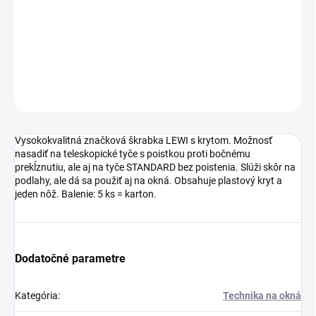
prekĺznutiu, ale aj na tyče STANDARD bez poistenia. Slúži skôr na
podlahy, ale dá sa použiť aj na okná. Obsahuje plastový kryt a
jeden nôž. Balenie: 5 ks = karton.
DETAILNÉ INFORMÁCIE
OPÝTAŤ SA
Vysokokvalitná značková škrabka LEWI s krytom. Možnosť
nasadiť na teleskopické tyče s poistkou proti bočnému
prekĺznutiu, ale aj na tyče STANDARD bez poistenia. Slúži skôr na
podlahy, ale dá sa použiť aj na okná. Obsahuje plastový kryt a
jeden nôž. Balenie: 5 ks = karton.
Dodatočné parametre
Kategória
:
Technika na okná