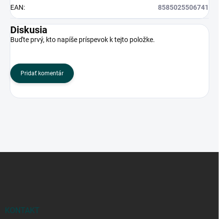
EAN
:
8585025506741
Diskusia
Buďte prvý, kto napíše príspevok k tejto položke.
Pridať komentár
Z
á
p
ä
t
i
KONTAKT