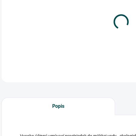
cena
Vys
ekol
DETA
Popis