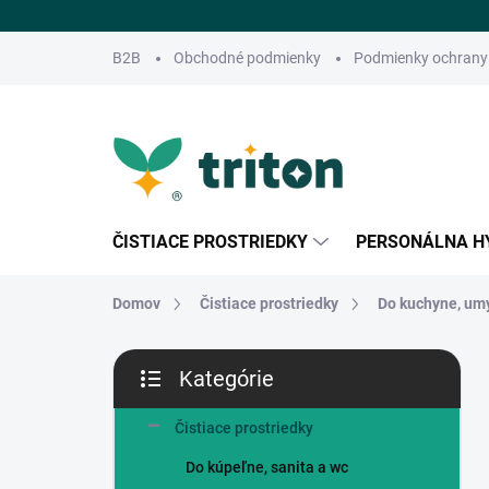
Prejsť
na
obsah
B2B
Obchodné podmienky
Podmienky ochrany
ČISTIACE PROSTRIEDKY
PERSONÁLNA H
Domov
Čistiace prostriedky
Do kuchyne, um
B
Kategórie
o
Preskočiť
č
kategórie
n
Čistiace prostriedky
ý
Do kúpeľne, sanita a wc
p