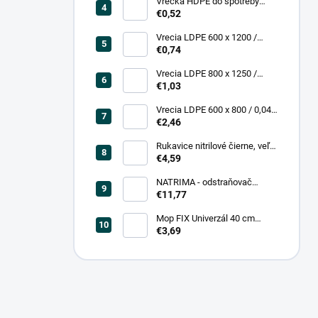
Vrecká HDPE do spotreby
300x400/0,007, číre, (50 ks =
€0,52
rol)
Vrecia LDPE 600 x 1200 /
0,200, transparent (25 ks)
€0,74
Vrecia LDPE 800 x 1250 /
0,20, čierna (25 ks = bal)
€1,03
Vrecia LDPE 600 x 800 / 0,04,
biele (25 ks = rol)
€2,46
Rukavice nitrilové čierne, veľ.
L (100 ks = box)
€4,59
NATRIMA - odstraňovač
starých náterov (0,75 L = bal)
€11,77
Mop FIX Univerzál 40 cm
bavlnený Fmix
€3,69