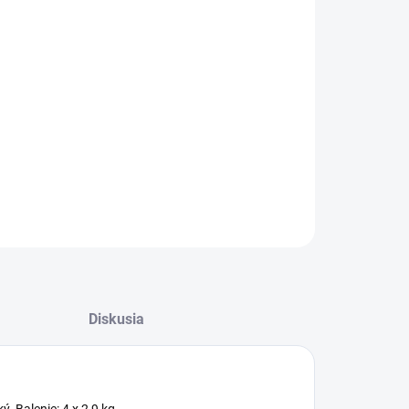
:
−
+
Pridať do košíka
oko účinný umývací prostriedok do mäkkej vody -
ogický. Balenie: 4 x 2,9 kg.
ILNÉ INFORMÁCIE
OPÝTAŤ SA
Diskusia