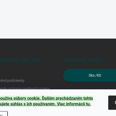
ORMÁCIE PRE VÁS
NÁKUPNÝ KOŠÍK
0
ks /
€0
dné podmienky
enky ochrany osobných údajov
kty
oužíva súbory cookie. Ďalším prechádzaním tohto
ujete súhlas s ich používaním. Viac informácií
tu
.