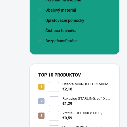
Personálna hygiena
Obalový materiál
Upratovacie pomôcky
Čistiaca technika
Bezpečnosť práce
TOP 10 PRODUKTOV
Utierka MIKROFIT PREMIUM
920 40x40 cm, 305 gr./m2
€2,16
Rukavice STARLING, veľ. XL
(12 pár = bal)
€1,29
Vrecia LDPE 550 x 1100 /
0,13,1A, číra
€0,59