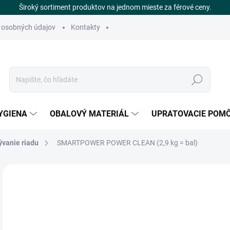
Široký sortiment produktov na jednom mieste za férové ceny.
 osobných údajov
Kontakty
Hľadať
YGIENA
OBALOVÝ MATERIÁL
UPRATOVACIE POM
ývanie riadu
SMARTPOWER POWER CLEAN (2,9 kg = bal)
Neohodnotené
Podrobnosti hodnotenia
ZNAČKA
€
DOS
Jedn