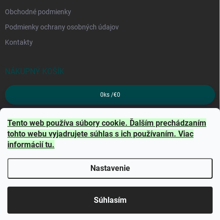
Obchodné podmienky
Podmienky ochrany osobných údajov
Kontakty
NÁKUPNÝ KOŠÍK
0
ks /
€0
PRIJÍMAME ONLINE PLATBY
Tento web používa súbory cookie. Ďalším prechádzaním
tohto webu vyjadrujete súhlas s ich používaním. Viac
informácií
tu
.
Nastavenie
Copyright 2026
TRITON
. Všetky práva vyhradené.
Súhlasím
Vytvoril Shoptet