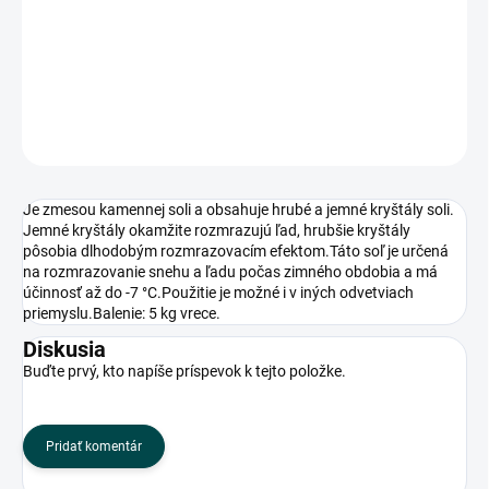
účinnosť až do -7 °C.Použitie je možné i v iných odvetviach
priemyslu.Balenie: 5 kg vrece.
DETAILNÉ INFORMÁCIE
OPÝTAŤ SA
Je zmesou kamennej soli a obsahuje hrubé a jemné kryštály soli.
Jemné kryštály okamžite rozmrazujú ľad, hrubšie kryštály
pôsobia dlhodobým rozmrazovacím efektom.Táto soľ je určená
na rozmrazovanie snehu a ľadu počas zimného obdobia a má
účinnosť až do -7 °C.Použitie je možné i v iných odvetviach
priemyslu.Balenie: 5 kg vrece.
Diskusia
Buďte prvý, kto napíše príspevok k tejto položke.
Pridať komentár