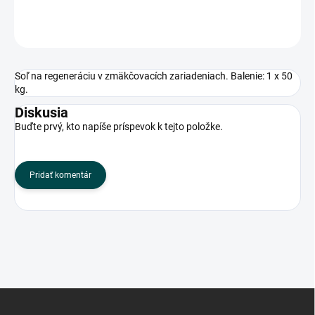
OPÝTAŤ SA
Soľ na regeneráciu v zmäkčovacích zariadeniach. Balenie: 1 x 50
kg.
Diskusia
Buďte prvý, kto napíše príspevok k tejto položke.
Pridať komentár
Z
á