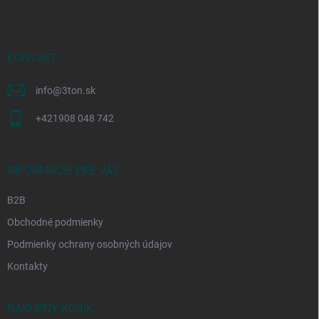
p
ä
t
i
KONTAKT
e
info
@
3ton.sk
+421908 048 742
INFORMÁCIE PRE VÁS
B2B
Obchodné podmienky
Podmienky ochrany osobných údajov
Kontakty
NÁKUPNÝ KOŠÍK