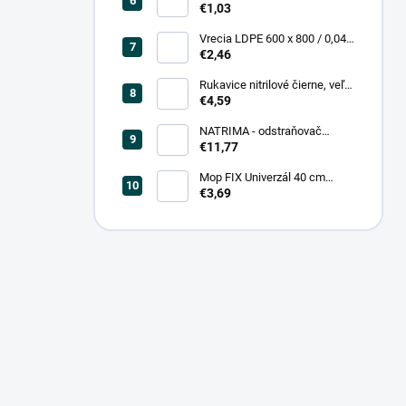
0,20, čierna (25 ks = bal)
€1,03
Vrecia LDPE 600 x 800 / 0,04,
biele (25 ks = rol)
€2,46
Rukavice nitrilové čierne, veľ.
L (100 ks = box)
€4,59
NATRIMA - odstraňovač
starých náterov (0,75 L = bal)
€11,77
Mop FIX Univerzál 40 cm
bavlnený Fmix
€3,69