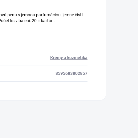
ovú penu s jemnou parfumáciou, jemne čistí
čet ks v balení: 20 = kartón.
Krémy a kozmetika
8595683802857