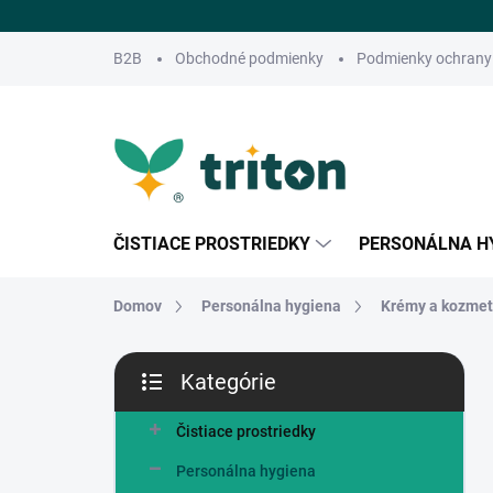
Prejsť
na
obsah
B2B
Obchodné podmienky
Podmienky ochrany
ČISTIACE PROSTRIEDKY
PERSONÁLNA H
Domov
Personálna hygiena
Krémy a kozme
B
Kategórie
o
Preskočiť
č
kategórie
n
Čistiace prostriedky
ý
Personálna hygiena
p