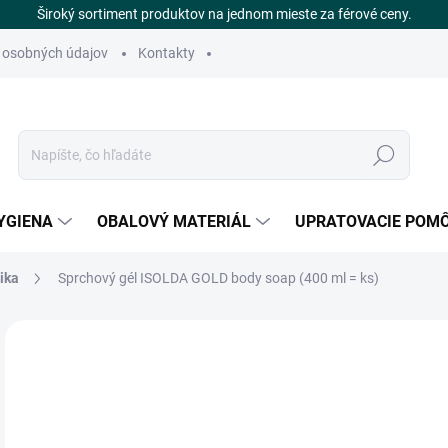
Široký sortiment produktov na jednom mieste za férové ceny.
 osobných údajov
Kontakty
Hľadať
YGIENA
OBALOVÝ MATERIÁL
UPRATOVACIE POM
tika
Sprchový gél ISOLDA GOLD body soap (400 ml = ks)
Neohodnotené
Podrobnosti hodnotenia
ZNAČKA
€
SK
Jedn