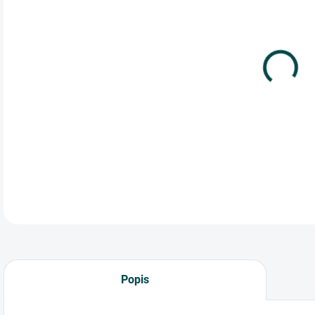
cena
Lux
boh
čis
pump
DETA
Popis