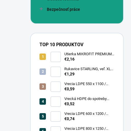
Bezpečnosť práce
TOP 10 PRODUKTOV
Utierka MIKROFIT PREMIUM
920 40x40 cm, 305 gr./m2
€2,16
Rukavice STARLING, veľ. XL
(12 pár = bal)
€1,29
Vrecia LDPE 550 x 1100 /
0,13,1A, číra
€0,59
Vrecká HDPE do spotreby
300x400/0,007, číre, (50 ks =
€0,52
rol)
Vrecia LDPE 600 x 1200 /
0,200, transparent (25 ks)
€0,74
Vrecia LDPE 800 x 1250 /