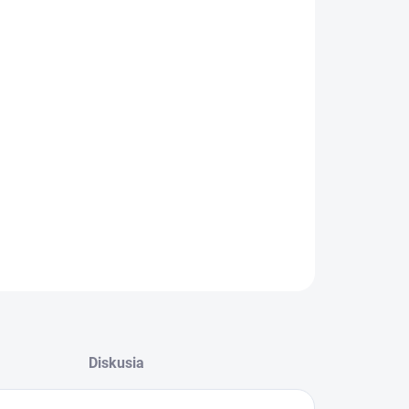
:
−
+
Pridať do košíka
usný sprchový gél pre ženy aj mužov vytvára
atú krémovú penu s jemnou parfumáciou, jemne
tí pokožku a zanecháva ju hebkú a vláčnu. Dávka
y: 2 ml. Počet ks v balení: 20 = kartón.
ILNÉ INFORMÁCIE
OPÝTAŤ SA
Diskusia