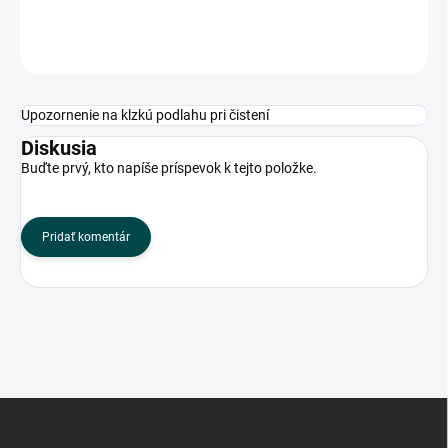
OPÝTAŤ SA
Upozornenie na klzkú podlahu pri čistení
Diskusia
Buďte prvý, kto napíše príspevok k tejto položke.
Pridať komentár
Z
á