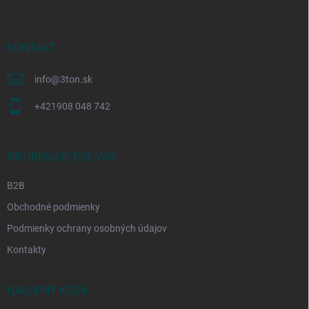
p
ä
t
i
KONTAKT
e
info
@
3ton.sk
+421908 048 742
INFORMÁCIE PRE VÁS
B2B
Obchodné podmienky
Podmienky ochrany osobných údajov
Kontakty
NÁKUPNÝ KOŠÍK