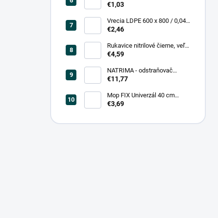
0,20, čierna (25 ks = bal)
€1,03
Vrecia LDPE 600 x 800 / 0,04,
biele (25 ks = rol)
€2,46
Rukavice nitrilové čierne, veľ.
L (100 ks = box)
€4,59
NATRIMA - odstraňovač
starých náterov (0,75 L = bal)
€11,77
Mop FIX Univerzál 40 cm
bavlnený Fmix
€3,69