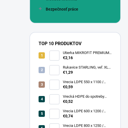
Bezpečnosť práce
TOP 10 PRODUKTOV
Utierka MIKROFIT PREMIUM
920 40x40 cm, 305 gr./m2
€2,16
Rukavice STARLING, veľ. XL
(12 pár = bal)
€1,29
Vrecia LDPE 550 x 1100 /
0,13,1A, číra
€0,59
Vrecká HDPE do spotreby
300x400/0,007, číre, (50 ks =
€0,52
rol)
Vrecia LDPE 600 x 1200 /
0,200, transparent (25 ks)
€0,74
Vrecia LDPE 800 x 1250 /