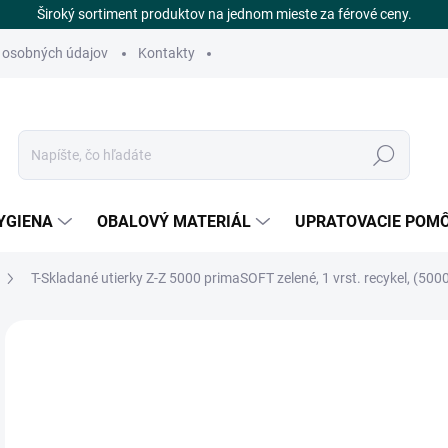
Široký sortiment produktov na jednom mieste za férové ceny.
 osobných údajov
Kontakty
Hľadať
YGIENA
OBALOVÝ MATERIÁL
UPRATOVACIE POM
T-Skladané utierky Z-Z 5000 primaSOFT zelené, 1 vrst. recykel, (5000
Neohodnotené
Podrobnosti hodnotenia
ZNAČKA
€
SK
Jedn