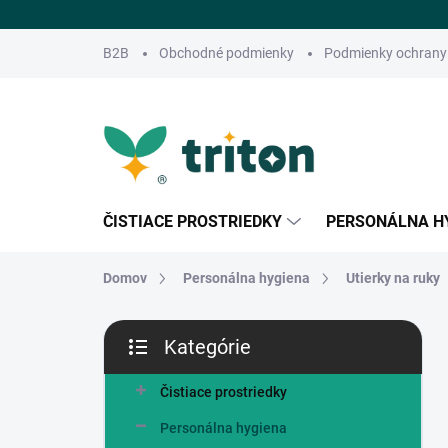
Prejsť
na
obsah
B2B
Obchodné podmienky
Podmienky ochrany
ČISTIACE PROSTRIEDKY
PERSONÁLNA H
Domov
Personálna hygiena
Utierky na ruky
B
Kategórie
o
Preskočiť
č
kategórie
n
Čistiace prostriedky
ý
Personálna hygiena
p