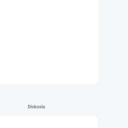
:
−
+
Pridať do košíka
er útržku: 25 x 23 cm; počet útržkov v balíčku:
 počet balíčkov v kartóne: 20; počet kartónov na
te: 32
ILNÉ INFORMÁCIE
OPÝTAŤ SA
Diskusia