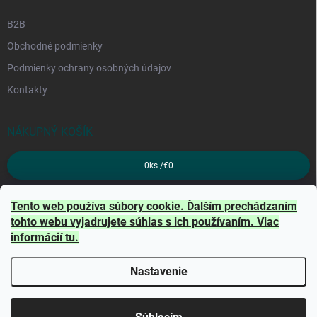
B2B
Obchodné podmienky
Podmienky ochrany osobných údajov
Kontakty
NÁKUPNÝ KOŠÍK
0
ks /
€0
PRIJÍMAME ONLINE PLATBY
Tento web používa súbory cookie. Ďalším prechádzaním
tohto webu vyjadrujete súhlas s ich používaním. Viac
informácií
tu
.
Nastavenie
Copyright 2026
TRITON
. Všetky práva vyhradené.