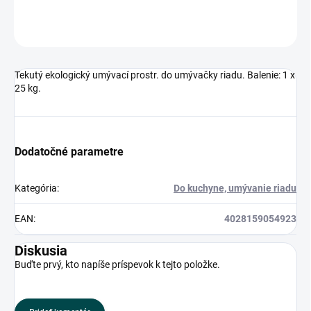
OPÝTAŤ SA
Tekutý ekologický umývací prostr. do umývačky riadu. Balenie: 1 x
25 kg.
Dodatočné parametre
Kategória
:
Do kuchyne, umývanie riadu
EAN
:
4028159054923
Diskusia
Buďte prvý, kto napíše príspevok k tejto položke.