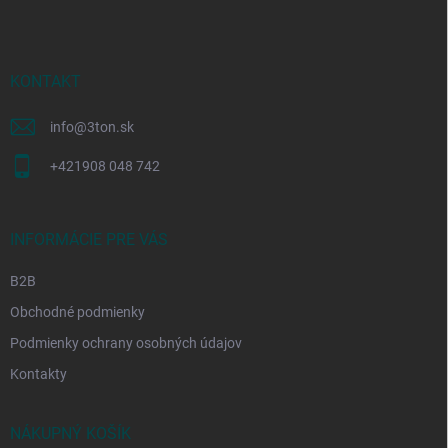
p
ä
t
i
KONTAKT
e
info
@
3ton.sk
+421908 048 742
INFORMÁCIE PRE VÁS
B2B
Obchodné podmienky
Podmienky ochrany osobných údajov
Kontakty
NÁKUPNÝ KOŠÍK