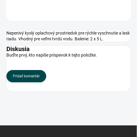
OPÝTAŤ SA
Nepenivý kyslý oplachový prostriedok pre rýchle vyschnutie a lesk
riadu. Vhodný pre veľmi tvrdú vodu. Balenie: 2 x 5 L.
Diskusia
Buďte prvý, kto napíše príspevok k tejto položke.
Pridať komentár
Z
á