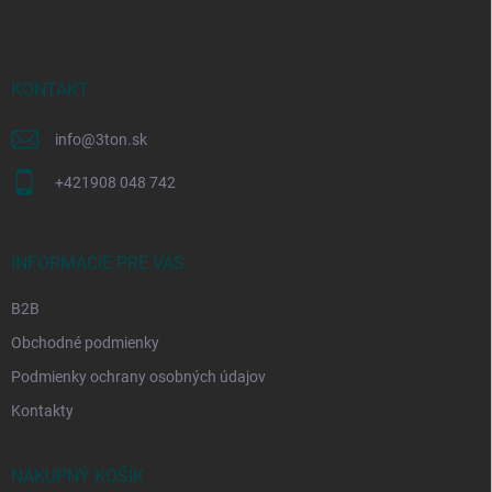
p
ä
t
i
KONTAKT
e
info
@
3ton.sk
+421908 048 742
INFORMÁCIE PRE VÁS
B2B
Obchodné podmienky
Podmienky ochrany osobných údajov
Kontakty
NÁKUPNÝ KOŠÍK