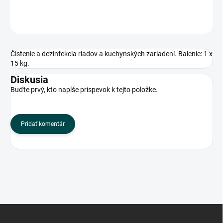
OPÝTAŤ SA
Čistenie a dezinfekcia riadov a kuchynských zariadení. Balenie: 1 x
15 kg.
Diskusia
Buďte prvý, kto napíše príspevok k tejto položke.
Pridať komentár
Z
á