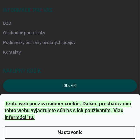
INFORMÁCIE PRE VÁS
B2B
Obchodné podmienky
Podmienky ochrany osobných údajov
Kontakty
NÁKUPNÝ KOŠÍK
0
ks /
€0
PRIJÍMAME ONLINE PLATBY
Tento web používa súbory cookie. Ďalším prechádzaním
tohto webu vyjadrujete súhlas s ich používaním. Viac
informácií
tu
.
Nastavenie