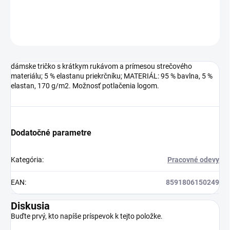
DETAILNÉ INFORMÁCIE
OPÝTAŤ SA
dámske tričko s krátkym rukávom a prímesou strečového
materiálu; 5 % elastanu priekrčníku; MATERIÁL: 95 % bavlna, 5 %
elastan, 170 g/m2. Možnosť potlačenia logom.
Dodatočné parametre
Kategória
:
Pracovné odevy
EAN
:
8591806150249
Diskusia
Buďte prvý, kto napíše príspevok k tejto položke.