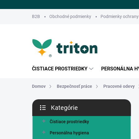
Prejsť
na
obsah
B2B
Obchodné podmienky
Podmienky ochrany
ČISTIACE PROSTRIEDKY
PERSONÁLNA H
Domov
Bezpečnosť práce
Pracovné odevy
B
Kategórie
o
Preskočiť
č
kategórie
n
Čistiace prostriedky
ý
Personálna hygiena
p