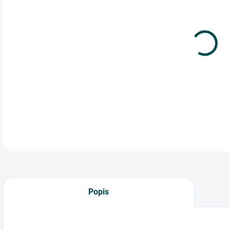
cena
trič
stá
Mož
DETA
Popis