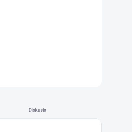
:
−
+
Pridať do košíka
ko s krátkym rukávom; 5 % elastanu priekrčníku,
losť tvaru; MATERIÁL: 100 % bavlna, 160 g/m2.
nosť potlačenia logom.
ILNÉ INFORMÁCIE
OPÝTAŤ SA
Diskusia