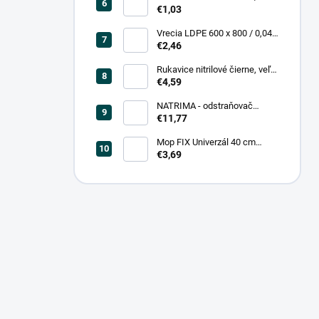
0,20, čierna (25 ks = bal)
€1,03
Vrecia LDPE 600 x 800 / 0,04,
biele (25 ks = rol)
€2,46
Rukavice nitrilové čierne, veľ.
L (100 ks = box)
€4,59
NATRIMA - odstraňovač
starých náterov (0,75 L = bal)
€11,77
Mop FIX Univerzál 40 cm
bavlnený Fmix
€3,69