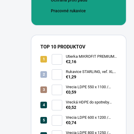
Ochrana proti pádu
Pracovné rukavice
TOP 10 PRODUKTOV
Utierka MIKROFIT PREMIUM
920 40x40 cm, 305 gr./m2
€2,16
Rukavice STARLING, veľ. XL
(12 pár = bal)
€1,29
Vrecia LDPE 550 x 1100 /
0,13,1A, číra
€0,59
Vrecká HDPE do spotreby
300x400/0,007, číre, (50 ks =
€0,52
rol)
Vrecia LDPE 600 x 1200 /
0,200, transparent (25 ks)
€0,74
Vrecia LDPE 800 x 1250 /