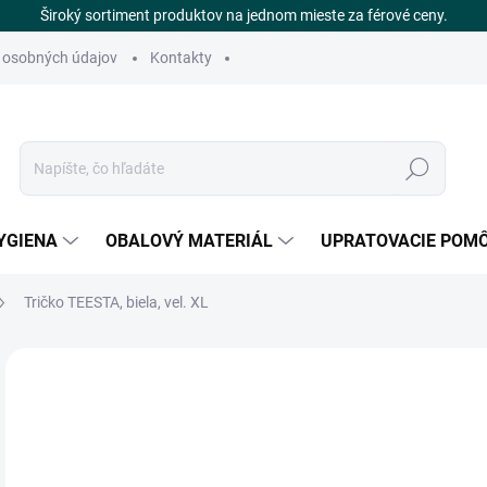
Široký sortiment produktov na jednom mieste za férové ceny.
 osobných údajov
Kontakty
Hľadať
YGIENA
OBALOVÝ MATERIÁL
UPRATOVACIE POM
Tričko TEESTA, biela, vel. XL
Neohodnotené
Podrobnosti hodnotenia
ZNAČKA
€
SK
Jedn