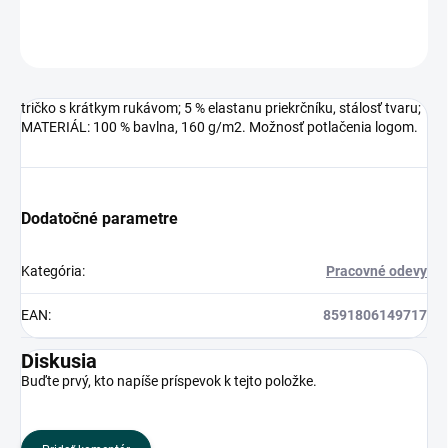
OPÝTAŤ SA
tričko s krátkym rukávom; 5 % elastanu priekrčníku, stálosť tvaru;
MATERIÁL: 100 % bavlna, 160 g/m2. Možnosť potlačenia logom.
Dodatočné parametre
Kategória
:
Pracovné odevy
EAN
:
8591806149717
Diskusia
Buďte prvý, kto napíše príspevok k tejto položke.