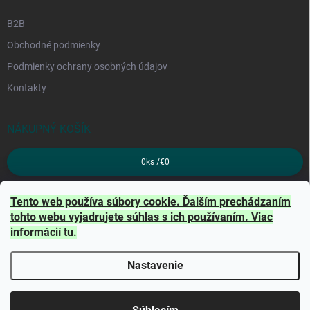
B2B
Obchodné podmienky
Podmienky ochrany osobných údajov
Kontakty
NÁKUPNÝ KOŠÍK
0
ks /
€0
PRIJÍMAME ONLINE PLATBY
Tento web používa súbory cookie. Ďalším prechádzaním
tohto webu vyjadrujete súhlas s ich používaním. Viac
informácií
tu
.
Nastavenie
Copyright 2026
TRITON
. Všetky práva vyhradené.