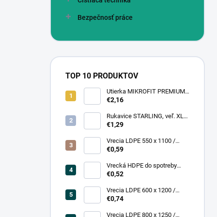
Čistiaca technika
Bezpečnosť práce
TOP 10 PRODUKTOV
Utierka MIKROFIT PREMIUM
920 40x40 cm, 305 gr./m2
€2,16
Rukavice STARLING, veľ. XL
(12 pár = bal)
€1,29
Vrecia LDPE 550 x 1100 /
0,13,1A, číra
€0,59
Vrecká HDPE do spotreby
300x400/0,007, číre, (50 ks =
€0,52
rol)
Vrecia LDPE 600 x 1200 /
0,200, transparent (25 ks)
€0,74
Vrecia LDPE 800 x 1250 /