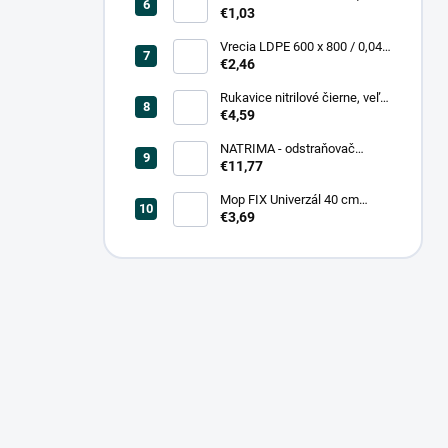
0,20, čierna (25 ks = bal)
€1,03
Vrecia LDPE 600 x 800 / 0,04,
biele (25 ks = rol)
€2,46
Rukavice nitrilové čierne, veľ.
L (100 ks = box)
€4,59
NATRIMA - odstraňovač
starých náterov (0,75 L = bal)
€11,77
Mop FIX Univerzál 40 cm
bavlnený Fmix
€3,69