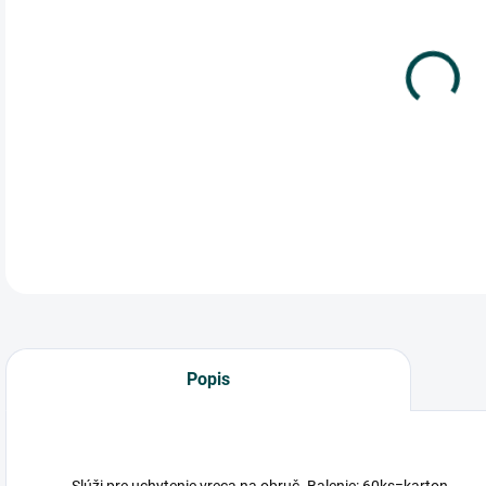
cena
Slúž
60k
DETA
Popis