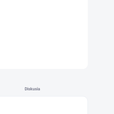
:
−
+
Pridať do košíka
i pre uchytenie vreca na obruč. Balenie:
s=karton.
ILNÉ INFORMÁCIE
OPÝTAŤ SA
Diskusia