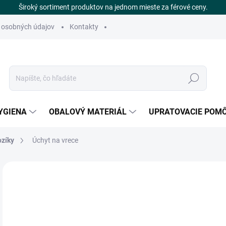
Široký sortiment produktov na jednom mieste za férové ceny.
 osobných údajov
Kontakty
Hľadať
YGIENA
OBALOVÝ MATERIÁL
UPRATOVACIE POM
ozíky
Úchyt na vrece
Neohodnotené
Podrobnosti hodnotenia
ZNAČKA
€
DOS
Jedn