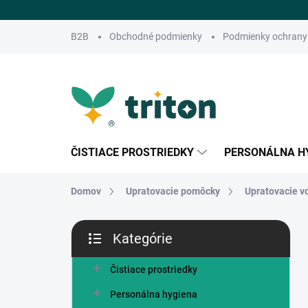
Prejsť
na
obsah
B2B
Obchodné podmienky
Podmienky ochrany
ČISTIACE PROSTRIEDKY
PERSONÁLNA H
Domov
Upratovacie pomôcky
Upratovacie v
B
Kategórie
o
Preskočiť
č
kategórie
n
Čistiace prostriedky
ý
Personálna hygiena
p