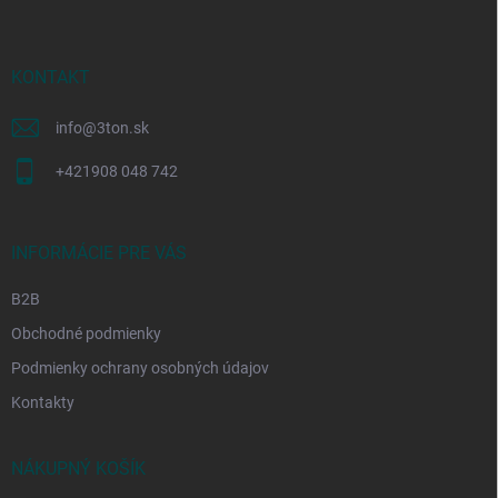
p
ä
t
i
KONTAKT
e
info
@
3ton.sk
+421908 048 742
INFORMÁCIE PRE VÁS
B2B
Obchodné podmienky
Podmienky ochrany osobných údajov
Kontakty
NÁKUPNÝ KOŠÍK