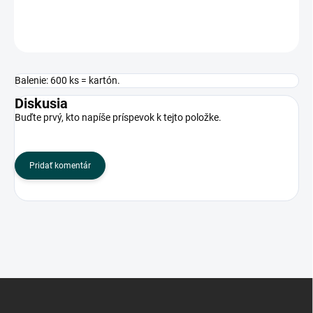
OPÝTAŤ SA
Balenie: 600 ks = kartón.
Diskusia
Buďte prvý, kto napíše príspevok k tejto položke.
Pridať komentár
Z
á