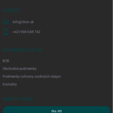
t
i
KONTAKT
e
info
@
3ton.sk
+421908 048 742
INFORMÁCIE PRE VÁS
B2B
Obchodné podmienky
Podmienky ochrany osobných údajov
Kontakty
NÁKUPNÝ KOŠÍK
0
ks /
€0