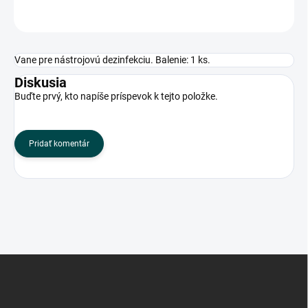
OPÝTAŤ SA
Vane pre nástrojovú dezinfekciu. Balenie: 1 ks.
Diskusia
Buďte prvý, kto napíše príspevok k tejto položke.
Pridať komentár
Z
á
p
ä