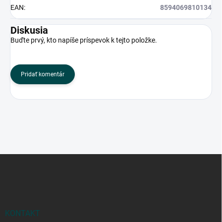
EAN
:
8594069810134
Diskusia
Buďte prvý, kto napíše príspevok k tejto položke.
Pridať komentár
Z
á
p
ä
t
i
KONTAKT