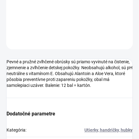
neutrálne s vitamínom E. Obsahujú Alantoin a Aloe Vera, ktoré
pôsobia preventívne proti zapareniu pokožky, obal má
samolepiaci uzáver. Balenie: 12 bal = kartón.
DETAILNÉ INFORMÁCIE
OPÝTAŤ SA
Pevné a pružné zvlhčené obrúsky sú priamo vyvinuté na čistenie,
zjemnenie a zvlhčenie detskej pokožky. Neobsahujú alkohol, sú pH
neutrálne s vitamínom E. Obsahujú Alantoin a Aloe Vera, ktoré
pôsobia preventívne proti zapareniu pokožky, obal má
samolepiaci uzáver. Balenie: 12 bal = kartón.
Dodatočné parametre
Kategória
:
Utierky, handričky, hubky