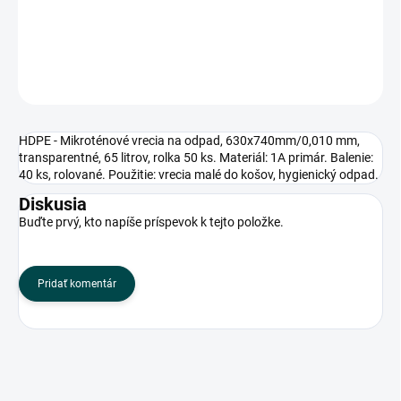
40 ks, rolované. Použitie: vrecia malé do košov, hygienický odpad.
DETAILNÉ INFORMÁCIE
OPÝTAŤ SA
HDPE - Mikroténové vrecia na odpad, 630x740mm/0,010 mm,
transparentné, 65 litrov, rolka 50 ks. Materiál: 1A primár. Balenie:
40 ks, rolované. Použitie: vrecia malé do košov, hygienický odpad.
Diskusia
Buďte prvý, kto napíše príspevok k tejto položke.
Pridať komentár